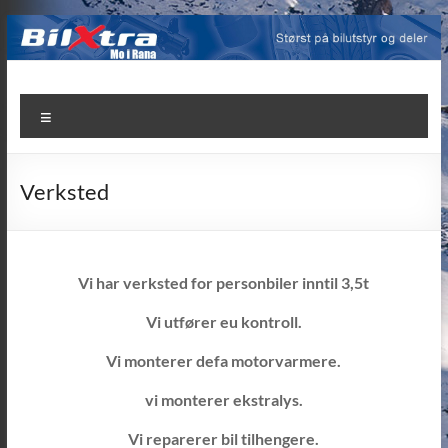
Skip
to
content
BilXtra
Meny
Mo
i
Verksted
Rana
–
Bilutstyr
Vi har verksted for personbiler inntil 3,5t
bil
Vi utfører eu kontroll.
deler
Vi monterer defa motorvarmere.
verksted
vi monterer ekstralys.
dekk
Vi reparerer bil tilhengere.